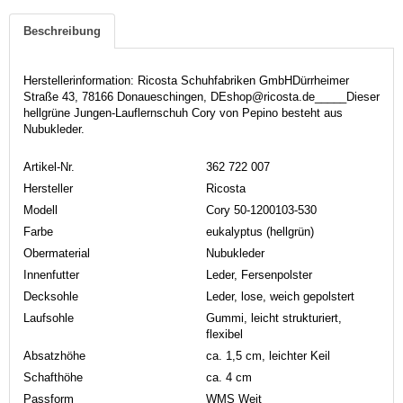
Beschreibung
Herstellerinformation: Ricosta Schuhfabriken GmbHDürrheimer
Straße 43, 78166 Donaueschingen, DEshop@ricosta.de_____Dieser
hellgrüne Jungen-Lauflernschuh Cory von Pepino besteht aus
Nubukleder.
Artikel-Nr.
362 722 007
Hersteller
Ricosta
Modell
Cory 50-1200103-530
Farbe
eukalyptus (hellgrün)
Obermaterial
Nubukleder
Innenfutter
Leder, Fersenpolster
Decksohle
Leder, lose, weich gepolstert
Laufsohle
Gummi, leicht strukturiert,
flexibel
Absatzhöhe
ca. 1,5 cm, leichter Keil
Schafthöhe
ca. 4 cm
Passform
WMS Weit