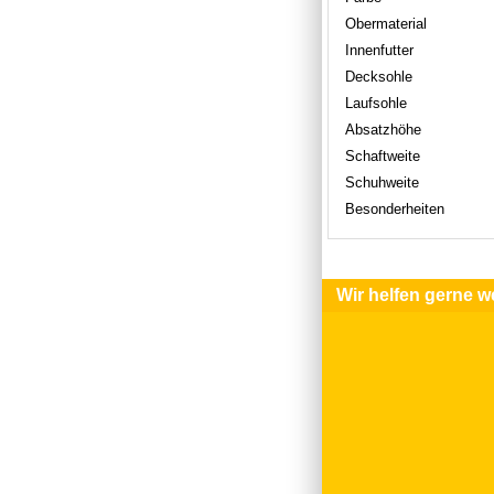
Obermaterial
Innenfutter
Decksohle
Laufsohle
Absatzhöhe
Schaftweite
Schuhweite
Besonderheiten
Wir helfen gerne we