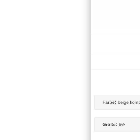
Farbe:
beige komb
Größe:
6½