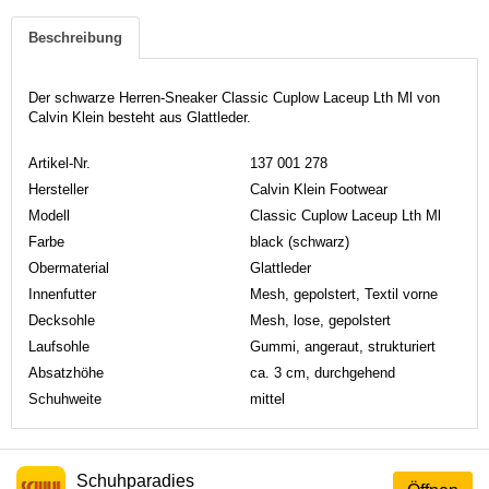
Beschreibung
Der schwarze Herren-Sneaker Classic Cuplow Laceup Lth Ml von
Calvin Klein besteht aus Glattleder.
Artikel-Nr.
137 001 278
Hersteller
Calvin Klein Footwear
Modell
Classic Cuplow Laceup Lth Ml
Farbe
black (schwarz)
Obermaterial
Glattleder
Innenfutter
Mesh, gepolstert, Textil vorne
Decksohle
Mesh, lose, gepolstert
Laufsohle
Gummi, angeraut, strukturiert
Absatzhöhe
ca. 3 cm, durchgehend
Schuhweite
mittel
Schuhparadies