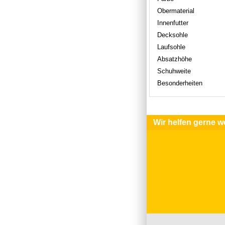
Obermaterial
Innenfutter
Decksohle
Laufsohle
Absatzhöhe
Schuhweite
Besonderheiten
Wir helfen gerne we