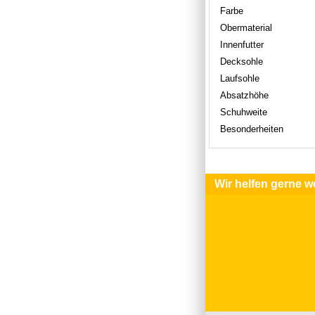
Farbe
Obermaterial
Innenfutter
Decksohle
Laufsohle
Absatzhöhe
Schuhweite
Besonderheiten
Wir helfen gerne we