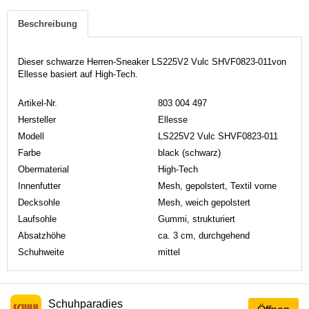
Beschreibung
Dieser schwarze Herren-Sneaker LS225V2 Vulc SHVF0823-011von
Ellesse basiert auf High-Tech.
Artikel-Nr.
803 004 497
Hersteller
Ellesse
Modell
LS225V2 Vulc SHVF0823-011
Farbe
black (schwarz)
Obermaterial
High-Tech
Innenfutter
Mesh, gepolstert, Textil vorne
Decksohle
Mesh, weich gepolstert
Laufsohle
Gummi, strukturiert
Absatzhöhe
ca. 3 cm, durchgehend
Schuhweite
mittel
Schuhparadies