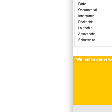
Farbe
Obermaterial
Innenfutter
Decksohle
Laufsohle
Absatzhöhe
Schuhweite
Wir helfen gerne we