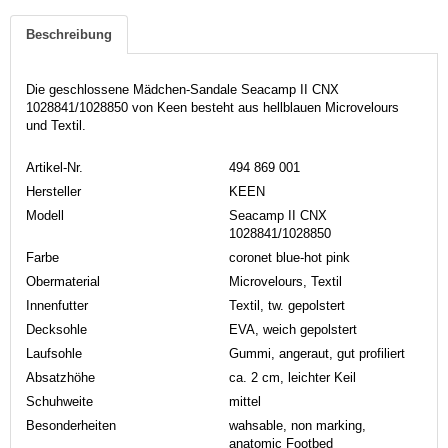
Beschreibung
Die geschlossene Mädchen-Sandale Seacamp II CNX
1028841/1028850 von Keen besteht aus hellblauen Microvelours
und Textil.
Artikel-Nr.
494 869 001
Hersteller
KEEN
Modell
Seacamp II CNX
1028841/1028850
Farbe
coronet blue-hot pink
Obermaterial
Microvelours, Textil
Innenfutter
Textil, tw. gepolstert
Decksohle
EVA, weich gepolstert
Laufsohle
Gummi, angeraut, gut profiliert
Absatzhöhe
ca. 2 cm, leichter Keil
Schuhweite
mittel
Besonderheiten
wahsable, non marking,
anatomic Footbed