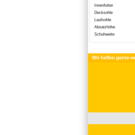
Innenfutter
Decksohle
Laufsohle
Absatzhöhe
Schuhweite
Wir helfen gerne we