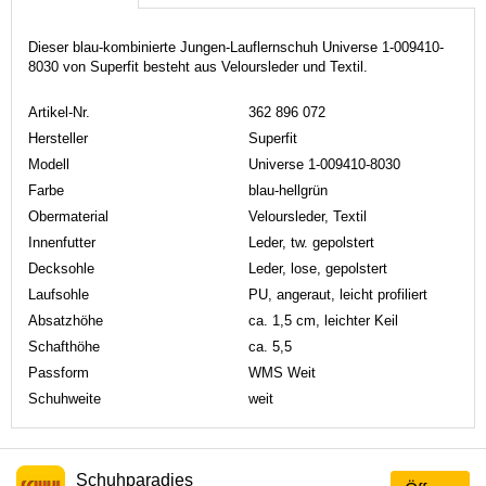
Dieser blau-kombinierte Jungen-Lauflernschuh Universe 1-009410-
8030 von Superfit besteht aus Veloursleder und Textil.
Artikel-Nr.
362 896 072
Hersteller
Superfit
Modell
Universe 1-009410-8030
Farbe
blau-hellgrün
Obermaterial
Veloursleder, Textil
Innenfutter
Leder, tw. gepolstert
Decksohle
Leder, lose, gepolstert
Laufsohle
PU, angeraut, leicht profiliert
Absatzhöhe
ca. 1,5 cm, leichter Keil
Schafthöhe
ca. 5,5
Passform
WMS Weit
Schuhweite
weit
Schuhparadies