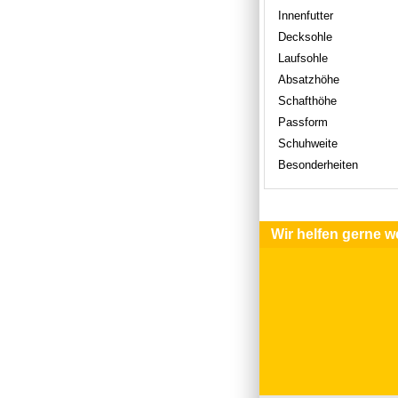
Innenfutter
Decksohle
Laufsohle
Absatzhöhe
Schafthöhe
Passform
Schuhweite
Besonderheiten
Wir helfen gerne we