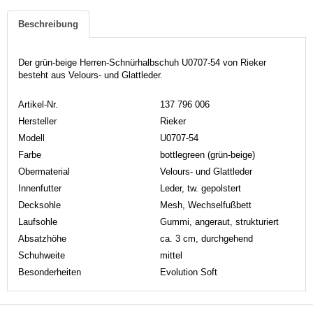
Beschreibung
Der grün-beige Herren-Schnürhalbschuh U0707-54 von Rieker
besteht aus Velours- und Glattleder.
Artikel-Nr.
137 796 006
Hersteller
Rieker
Modell
U0707-54
Farbe
bottlegreen (grün-beige)
Obermaterial
Velours- und Glattleder
Innenfutter
Leder, tw. gepolstert
Decksohle
Mesh, Wechselfußbett
Laufsohle
Gummi, angeraut, strukturiert
Absatzhöhe
ca. 3 cm, durchgehend
Schuhweite
mittel
Besonderheiten
Evolution Soft