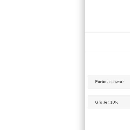
Farbe:
schwarz
Größe:
10½