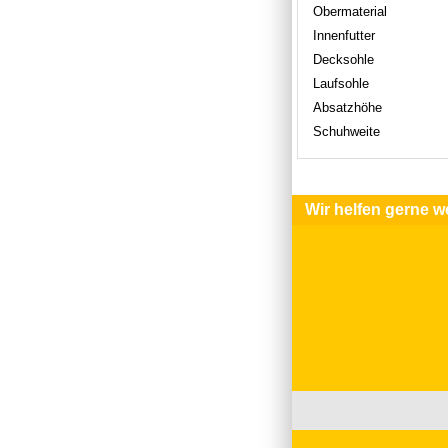
Obermaterial
Innenfutter
Decksohle
Laufsohle
Absatzhöhe
Schuhweite
Wir helfen gerne we