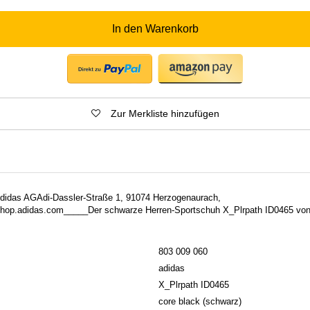
In den Warenkorb
Zur Merkliste hinzufügen
 Adidas AGAdi-Dassler-Straße 1, 91074 Herzogenaurach,
hop.adidas.com_____Der schwarze Herren-Sportschuh X_Plrpath ID0465 von
803 009 060
adidas
X_Plrpath ID0465
core black (schwarz)