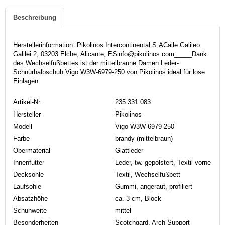
Beschreibung
Herstellerinformation: Pikolinos Intercontinental S.ACalle Galileo
Galilei 2, 03203 Elche, Alicante, ESinfo@pikolinos.com_____Dank
des Wechselfußbettes ist der mittelbraune Damen Leder-
Schnürhalbschuh Vigo W3W-6979-250 von Pikolinos ideal für lose
Einlagen.
Artikel-Nr.
235 331 083
Hersteller
Pikolinos
Modell
Vigo W3W-6979-250
Farbe
brandy (mittelbraun)
Obermaterial
Glattleder
Innenfutter
Leder, tw. gepolstert, Textil vorne
Decksohle
Textil, Wechselfußbett
Laufsohle
Gummi, angeraut, profiliert
Absatzhöhe
ca. 3 cm, Block
Schuhweite
mittel
Besonderheiten
Scotchgard, Arch Support