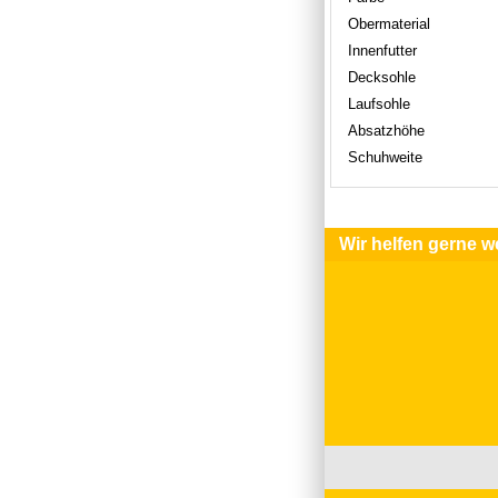
Obermaterial
Innenfutter
Decksohle
Laufsohle
Absatzhöhe
Schuhweite
Wir helfen gerne we