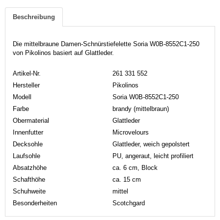
Beschreibung
Die mittelbraune Damen-Schnürstiefelette Soria W0B-8552C1-250
von Pikolinos basiert auf Glattleder.
Artikel-Nr.
261 331 552
Hersteller
Pikolinos
Modell
Soria W0B-8552C1-250
Farbe
brandy (mittelbraun)
Obermaterial
Glattleder
Innenfutter
Microvelours
Decksohle
Glattleder, weich gepolstert
Laufsohle
PU, angeraut, leicht profiliert
Absatzhöhe
ca. 6 cm, Block
Schafthöhe
ca. 15 cm
Schuhweite
mittel
Besonderheiten
Scotchgard