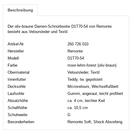
Beschreibung
Der oliv-braune Damen-Schnürbootie D1T70-54 von Remonte
besteht aus Veloursleder und Textil.
Artikel-Nr.
260 726 010
Hersteller
Remonte
Modell
D1T70-54
Farbe
moor-lehm-forest (oliv-braun)
Obermaterial
Veloursleder, Textil
Innenfutter
Teddy, tw. gepolstert
Decksohle
Microvelours, Wechselfußbett
Laufsohle
Gummi, angeraut, leicht profiliert
Absatzhöhe
ca. 4 cm, leichter Keil
Schafthöhe
ca. 10,5 cm
Schuhweite
G
Besonderheiten
Remonte Soft, Shock Absorbing