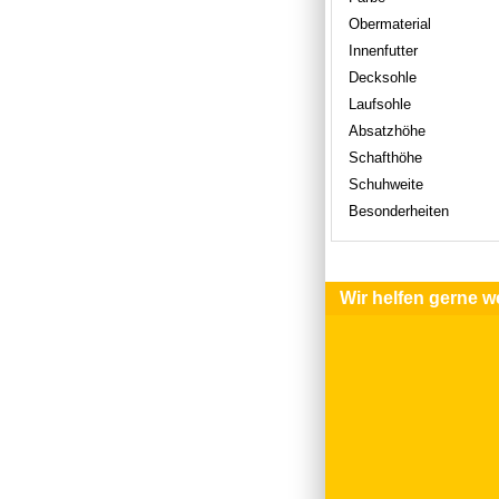
Obermaterial
Innenfutter
Decksohle
Laufsohle
Absatzhöhe
Schafthöhe
Schuhweite
Besonderheiten
Wir helfen gerne we