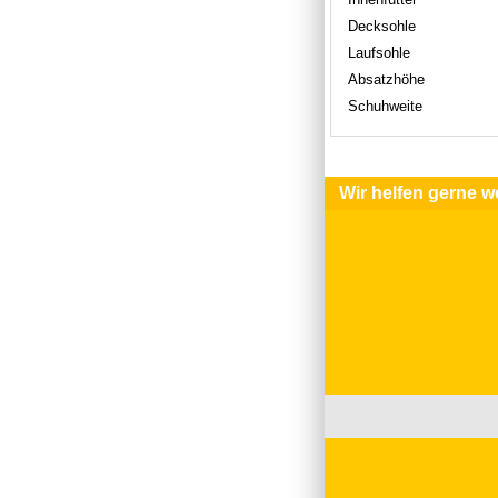
Decksohle
Laufsohle
Absatzhöhe
Schuhweite
Wir helfen gerne we