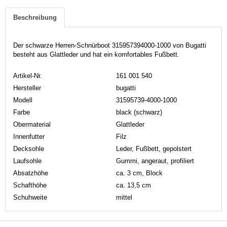
Beschreibung
Der schwarze Herren-Schnürboot 315957394000-1000 von Bugatti
besteht aus Glattleder und hat ein komfortables Fußbett.
Artikel-Nr.
161 001 540
Hersteller
bugatti
Modell
31595739-4000-1000
Farbe
black (schwarz)
Obermaterial
Glattleder
Innenfutter
Filz
Decksohle
Leder, Fußbett, gepolstert
Laufsohle
Gummi, angeraut, profiliert
Absatzhöhe
ca. 3 cm, Block
Schafthöhe
ca. 13,5 cm
Schuhweite
mittel