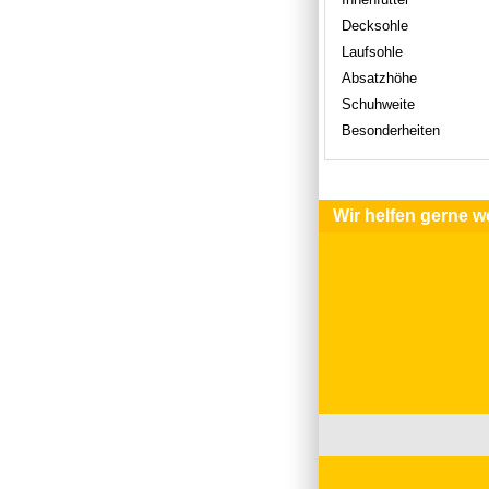
Decksohle
Laufsohle
Absatzhöhe
Schuhweite
Besonderheiten
Wir helfen gerne we