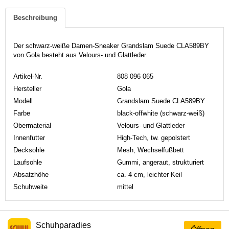
Beschreibung
Der schwarz-weiße Damen-Sneaker Grandslam Suede CLA589BY
von Gola besteht aus Velours- und Glattleder.
Artikel-Nr.
808 096 065
Hersteller
Gola
Modell
Grandslam Suede CLA589BY
Farbe
black-offwhite (schwarz-weiß)
Obermaterial
Velours- und Glattleder
Innenfutter
High-Tech, tw. gepolstert
Decksohle
Mesh, Wechselfußbett
Laufsohle
Gummi, angeraut, strukturiert
Absatzhöhe
ca. 4 cm, leichter Keil
Schuhweite
mittel
Schuhparadies