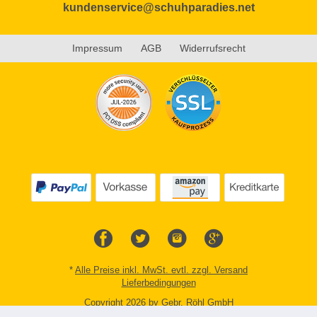
kundenservice@schuhparadies.net
Impressum
AGB
Widerrufsrecht
*
Alle Preise inkl. MwSt. evtl. zzgl. Versand
Lieferbedingungen
Copyright 2026 by Gebr. Röhl GmbH
Mobile Shop by Shopgate