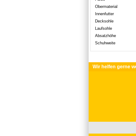
Obermaterial
Innenfutter
Decksohle
Laufsohle
Absatzhöhe
Schuhweite
Wir helfen gerne we