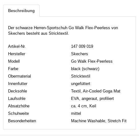
Beschreibung
Der schwarze Herren-Sportschuh Go Walk Flex-Peerless von
Skechers besteht aus Stricktextil.
Artikel-Nr.
147 009 019
Hersteller
Skechers
Modell
Go Walk Flex-Peerless
Farbe
black (schwarz)
Obermaterial
Stricktextil
Innenfutter
ungefüttert
Decksohle
Textil, Air-Cooled Goga Mat
Laufsohle
EVA, angeraut, profiliert
Absatzhöhe
ca. 4 cm, Keil
Schuhweite
mittel
Besonderheiten
Machine Washable, Stretch Fit