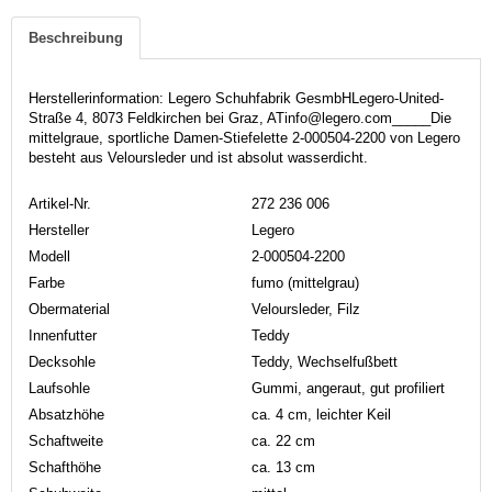
Beschreibung
Herstellerinformation: Legero Schuhfabrik GesmbHLegero-United-
Straße 4, 8073 Feldkirchen bei Graz, ATinfo@legero.com_____Die
mittelgraue, sportliche Damen-Stiefelette 2-000504-2200 von Legero
besteht aus Veloursleder und ist absolut wasserdicht.
Artikel-Nr.
272 236 006
Hersteller
Legero
Modell
2-000504-2200
Farbe
fumo (mittelgrau)
Obermaterial
Veloursleder, Filz
Innenfutter
Teddy
Decksohle
Teddy, Wechselfußbett
Laufsohle
Gummi, angeraut, gut profiliert
Absatzhöhe
ca. 4 cm, leichter Keil
Schaftweite
ca. 22 cm
Schafthöhe
ca. 13 cm