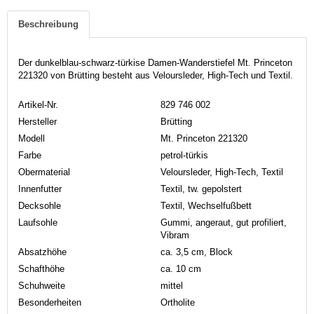
Beschreibung
Der dunkelblau-schwarz-türkise Damen-Wanderstiefel Mt. Princeton
221320 von Brütting besteht aus Veloursleder, High-Tech und Textil.
Artikel-Nr.
829 746 002
Hersteller
Brütting
Modell
Mt. Princeton 221320
Farbe
petrol-türkis
Obermaterial
Veloursleder, High-Tech, Textil
Innenfutter
Textil, tw. gepolstert
Decksohle
Textil, Wechselfußbett
Laufsohle
Gummi, angeraut, gut profiliert,
Vibram
Absatzhöhe
ca. 3,5 cm, Block
Schafthöhe
ca. 10 cm
Schuhweite
mittel
Besonderheiten
Ortholite