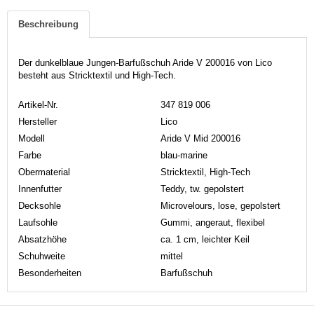
Beschreibung
Der dunkelblaue Jungen-Barfußschuh Aride V 200016 von Lico
besteht aus Stricktextil und High-Tech.
Artikel-Nr.
347 819 006
Hersteller
Lico
Modell
Aride V Mid 200016
Farbe
blau-marine
Obermaterial
Stricktextil, High-Tech
Innenfutter
Teddy, tw. gepolstert
Decksohle
Microvelours, lose, gepolstert
Laufsohle
Gummi, angeraut, flexibel
Absatzhöhe
ca. 1 cm, leichter Keil
Schuhweite
mittel
Besonderheiten
Barfußschuh