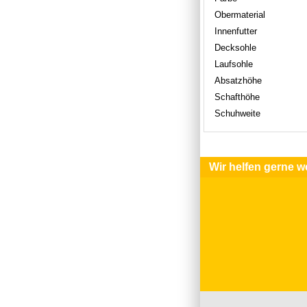
Obermaterial
Innenfutter
Decksohle
Laufsohle
Absatzhöhe
Schafthöhe
Schuhweite
Wir helfen gerne we