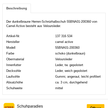
Beschreibung
Der dunkelbraune Herren-Schnürhalbschuh 55BNA01-200360 von
Camel Active besteht aus Veloursleder.
Artikel-Nr.
137 316 534
Hersteller
camel active
Modell
55BNA01-200360
Farbe
schoko (dunkelbraun)
Obermaterial
Veloursleder
Innenfutter
Leder, tw. gepolstert
Decksohle
Leder, weich gepolstert
Laufsohle
Gummi, angeraut, leicht profiliert
Absatzhöhe
ca. 3 cm, durchgehend
Schuhweite
mittel
Schuhparadies