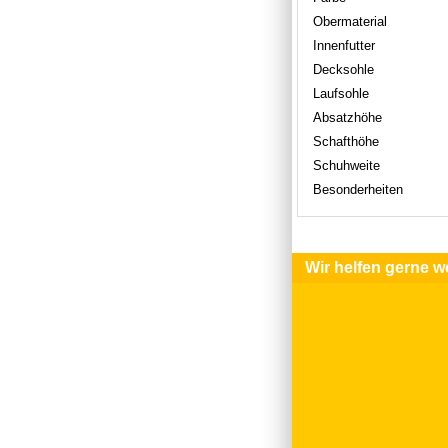
Obermaterial
Innenfutter
Decksohle
Laufsohle
Absatzhöhe
Schafthöhe
Schuhweite
Besonderheiten
Wir helfen gerne we