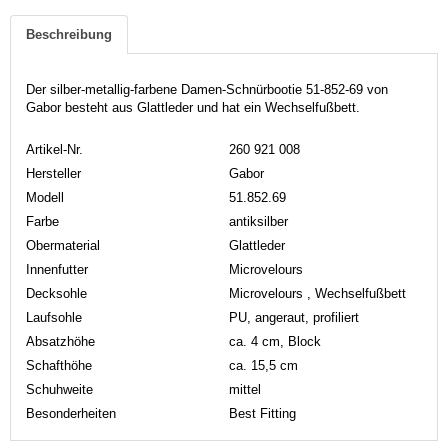
Beschreibung
Der silber-metallig-farbene Damen-Schnürbootie 51-852-69 von
Gabor besteht aus Glattleder und hat ein Wechselfußbett.
Artikel-Nr.
260 921 008
Hersteller
Gabor
Modell
51.852.69
Farbe
antiksilber
Obermaterial
Glattleder
Innenfutter
Microvelours
Decksohle
Microvelours , Wechselfußbett
Laufsohle
PU, angeraut, profiliert
Absatzhöhe
ca. 4 cm, Block
Schafthöhe
ca. 15,5 cm
Schuhweite
mittel
Besonderheiten
Best Fitting