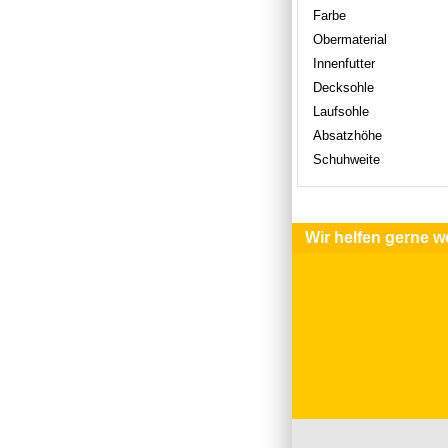
Farbe
Obermaterial
Innenfutter
Decksohle
Laufsohle
Absatzhöhe
Schuhweite
Wir helfen gerne we