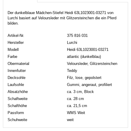
Der dunkelblaue Mädchen-Stiefel Heidi 63L1023001-03271 von
Lurchi basiert auf Veloursleder mit Glitzersteinchen die ein Pferd
bilden.
Artikel-Nr.
375 816 031
Hersteller
Lurchi
Modell
Heidi 63L1023001-03271
Farbe
atlantic (dunkelblau)
Obermaterial
Veloursleder, Glitzersteinchen
Innenfutter
Teddy
Decksohle
Filz, lose, gepolstert
Laufsohle
Gummi, angeraut, profiliert
Absatzhöhe
ca. 3 cm, Block
Schaftweite
ca. 28 cm
Schafthöhe
ca. 21,5 cm
Passform
WMS Weit
Schuhweite
weit