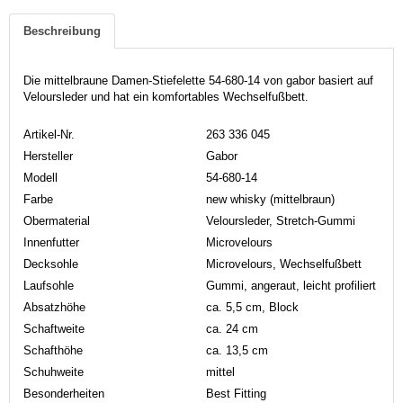
Beschreibung
Die mittelbraune Damen-Stiefelette 54-680-14 von gabor basiert auf
Veloursleder und hat ein komfortables Wechselfußbett.
Artikel-Nr.
263 336 045
Hersteller
Gabor
Modell
54-680-14
Farbe
new whisky (mittelbraun)
Obermaterial
Veloursleder, Stretch-Gummi
Innenfutter
Microvelours
Decksohle
Microvelours, Wechselfußbett
Laufsohle
Gummi, angeraut, leicht profiliert
Absatzhöhe
ca. 5,5 cm, Block
Schaftweite
ca. 24 cm
Schafthöhe
ca. 13,5 cm
Schuhweite
mittel
Besonderheiten
Best Fitting