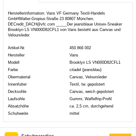
Herstellerinformation: Vans VF Germany Textil-Handels
GmbHWalter-Gropius-Straße 23 80807 München,
DECredit_DACH@vfc.com _____Der jeansblaue Unisex-Sneaker
Brooklyn LS VN000D82CFL1 von Vans besteht aus Canvas und
Veloursleder.
Artikel-Nr.
450 866 002
Hersteller
Vans
Modell
Brooklyn LS VN000D82CFL1
Farbe
citadel (jeansblau)
Obermaterial
Canvas, Veloursleder
Innenfutter
Textil, tw. gepolstert
Decksohle
Canvas, weich gepolstert
Laufsohle
Gummi, Waffelfrip-Profil
Absatzhöhe
ca. 2,5 cm, durchgehend
Schuhweite
mittel