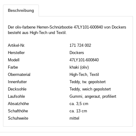
Beschreibung
Der oliv-farbene Herren-Schnürbootie 47LY101-600840 von Dockers
besteht aus High-Tech und Textil.
Artikel-Nr.
171 724 002
Hersteller
Dockers
Modell
47LY101-600840
Farbe
khaki (oliv)
Obermaterial
High-Tech, Textil
Innenfutter
Teddy, tw. gepolstert
Decksohle
Teddy, weich gepolstert
Laufsohle
Gummi, angeraut, profiliert
Absatzhöhe
ca. 3,5 cm
Schafthöhe
ca. 13 cm
Schuhweite
mittel