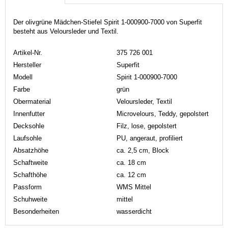
Der olivgrüne Mädchen-Stiefel Spirit 1-000900-7000 von Superfit
besteht aus Veloursleder und Textil.
Artikel-Nr.
375 726 001
Hersteller
Superfit
Modell
Spirit 1-000900-7000
Farbe
grün
Obermaterial
Veloursleder, Textil
Innenfutter
Microvelours, Teddy, gepolstert
Decksohle
Filz, lose, gepolstert
Laufsohle
PU, angeraut, profiliert
Absatzhöhe
ca. 2,5 cm, Block
Schaftweite
ca. 18 cm
Schafthöhe
ca. 12 cm
Passform
WMS Mittel
Schuhweite
mittel
Besonderheiten
wasserdicht