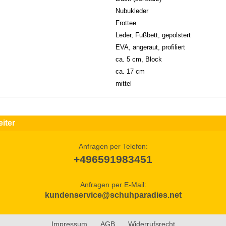
Nubukleder
Frottee
Leder, Fußbett, gepolstert
EVA, angeraut, profiliert
ca. 5 cm, Block
ca. 17 cm
mittel
iter
Anfragen per Telefon:
+496591983451
Anfragen per E-Mail:
kundenservice@schuhparadies.net
Impressum
AGB
Widerrufsrecht