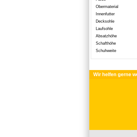
Obermaterial
Innenfutter
Decksohle
Laufsohle
Absatzhöhe
Schafthöhe
Schuhweite
Wir helfen gerne we