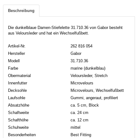
Beschreibung
Die dunkelblaue Damen-Stiefelette 31.710.36 von Gabor besteht
aus Veloursleder und hat ein Wechselfußbett.
Artikel-Nr.
262 816 054
Hersteller
Gabor
Modell
31.710.36
Farbe
marine (dunkelblau)
Obermaterial
Veloursleder, Stretch
Innenfutter
Microvelours
Decksohle
Microvelours, Wechselfußbett
Laufsohle
Gummi, angeraut, profiliert
Absatzhöhe
ca. 5 cm, Block
Schaftweite
ca. 24 cm
Schafthöhe
ca. 12 cm
Schuhweite
mittel
Besonderheiten
Best Fitting