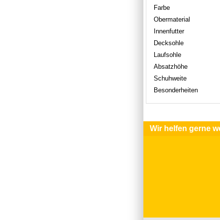
Farbe
Obermaterial
Innenfutter
Decksohle
Laufsohle
Absatzhöhe
Schuhweite
Besonderheiten
Wir helfen gerne we