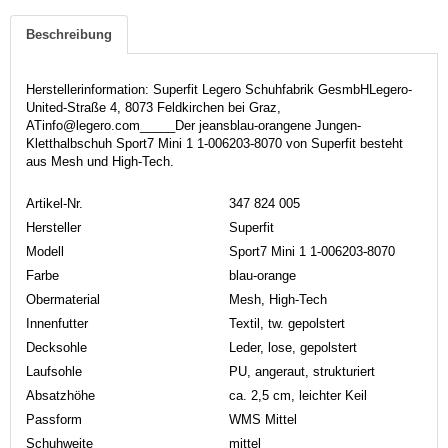
Beschreibung
Herstellerinformation: Superfit Legero Schuhfabrik GesmbHLegero-
United-Straße 4, 8073 Feldkirchen bei Graz,
ATinfo@legero.com_____Der jeansblau-orangene Jungen-
Kletthalbschuh Sport7 Mini 1 1-006203-8070 von Superfit besteht
aus Mesh und High-Tech.
Artikel-Nr.
347 824 005
Hersteller
Superfit
Modell
Sport7 Mini 1 1-006203-8070
Farbe
blau-orange
Obermaterial
Mesh, High-Tech
Innenfutter
Textil, tw. gepolstert
Decksohle
Leder, lose, gepolstert
Laufsohle
PU, angeraut, strukturiert
Absatzhöhe
ca. 2,5 cm, leichter Keil
Passform
WMS Mittel
Schuhweite
mittel