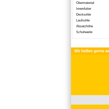
Obermaterial
Innenfutter
Decksohle
Laufsohle
Absatzhöhe
Schuhweite
Wir helfen gerne we