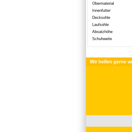
Obermaterial
Innenfutter
Decksohle
Laufsohle
Absatzhöhe
Schuhweite
Wir helfen gerne we