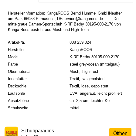
Herstellerinformation: KangaROOS Bernd Hummel GmbHNeuffer
am Park 66953 Pirmasens, DEservice@kangaroos.de_____Der
mittelgraue Damen-Sportschuh K-RF Bethy 30195-000-2170 von
Kanga Roos besteht aus Mesh und High-Tech.
Artikel-Nr.
808 239 024
Hersteller
KangaROOS
Modell
K-RF Bethy 30195-000-2170
Farbe
steel grey-ocean (mittelgrau)
Obermaterial
Mesh, High-Tech
Innenfutter
Textil, tw. gepolstert
Decksohle
Textil, lose, gepolstert
Laufsohle
EVA, angeraut, leicht profiliert
Absatzhöhe
ca. 2,5 cm, leichter Keil
Schuhweite
mittel
Schuhparadies
Öffnen