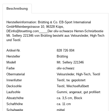
Beschreibung
Herstellerinformation: Brütting & Co. EB-Sport International
GmbHWeinbergstrasse 10, 96328 Küps,
DEinfo@bruetting.com_____Der oliv-schwarze Herren-Schnürbootie
Mt. Sellery 221346 von Brütting besteht aus Veloursleder, High-Tech
und Textil.
Artikel-Nr.
828 726 004
Hersteller
Brütting
Modell
Mt. Sellery 221346
Farbe
oliv-schwarz
Obermaterial
Veloursleder, High-Tech, Textil
Innenfutter
Textil, tw. gepolstert
Decksohle
Textil, Wechselfußbett
Laufsohle
Gummi, angeraut, gut profiliert
Absatzhöhe
ca. 3,5 cm, Block
Schafthöhe
ca. 11 cm
Schuhweite
mittel