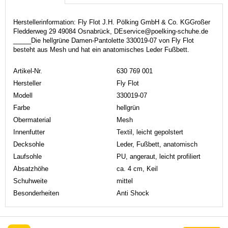
Herstellerinformation: Fly Flot J.H. Pölking GmbH & Co. KGGroßer
Fledderweg 29 49084 Osnabrück, DEservice@poelking-schuhe.de
_____Die hellgrüne Damen-Pantolette 330019-07 von Fly Flot
besteht aus Mesh und hat ein anatomisches Leder Fußbett.
Artikel-Nr.
630 769 001
Hersteller
Fly Flot
Modell
330019-07
Farbe
hellgrün
Obermaterial
Mesh
Innenfutter
Textil, leicht gepolstert
Decksohle
Leder, Fußbett, anatomisch
Laufsohle
PU, angeraut, leicht profiliert
Absatzhöhe
ca. 4 cm, Keil
Schuhweite
mittel
Besonderheiten
Anti Shock