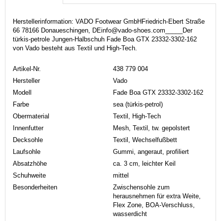
Herstellerinformation: VADO Footwear GmbHFriedrich-Ebert Straße
66 78166 Donaueschingen, DEinfo@vado-shoes.com_____Der
türkis-petrole Jungen-Halbschuh Fade Boa GTX 23332-3302-162
von Vado besteht aus Textil und High-Tech.
Artikel-Nr.
438 779 004
Hersteller
Vado
Modell
Fade Boa GTX 23332-3302-162
Farbe
sea (türkis-petrol)
Obermaterial
Textil, High-Tech
Innenfutter
Mesh, Textil, tw. gepolstert
Decksohle
Textil, Wechselfußbett
Laufsohle
Gummi, angeraut, profiliert
Absatzhöhe
ca. 3 cm, leichter Keil
Schuhweite
mittel
Besonderheiten
Zwischensohle zum
herausnehmen für extra Weite,
Flex Zone, BOA-Verschluss,
wasserdicht