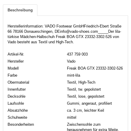
Beschreibung
Herstellerinformation: VADO Footwear GmbHFriedrich-Ebert Straße
66 78166 Donaueschingen, DEinfo@vado-shoes.com_____Der lila-
türkise Mädchen-Halbschuh Freak BOA GTX 23332-3302-526 von
Vado besteht aus Textil und High-Tech.
Artikel-Nr.
437 759 003
Hersteller
Vado
Modell
Freak BOA GTX 23332-3302-526
Farbe
mint-lila
Obermaterial
Textil, High-Tech
Innenfutter
Textil, tw. gepolstert
Decksohle
Textil, lose, gepolstert
Laufsohle
Gummi, angeraut, profiliert
Absatzhöhe
ca. 3 cm, leichter Keil
Schuhweite
mittel
Besonderheiten
Zwischensohle zum
herausnehmen für extra Weite,