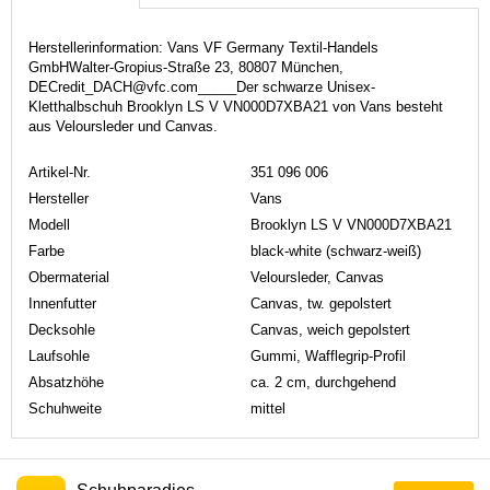
Herstellerinformation: Vans VF Germany Textil-Handels
GmbHWalter-Gropius-Straße 23, 80807 München,
DECredit_DACH@vfc.com_____Der schwarze Unisex-
Kletthalbschuh Brooklyn LS V VN000D7XBA21 von Vans besteht
aus Veloursleder und Canvas.
Artikel-Nr.
351 096 006
Hersteller
Vans
Modell
Brooklyn LS V VN000D7XBA21
Farbe
black-white (schwarz-weiß)
Obermaterial
Veloursleder, Canvas
Innenfutter
Canvas, tw. gepolstert
Decksohle
Canvas, weich gepolstert
Laufsohle
Gummi, Wafflegrip-Profil
Absatzhöhe
ca. 2 cm, durchgehend
Schuhweite
mittel